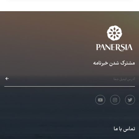
ذاکر حسینوند · 00:09:22
بعد از دیدن چند جلسه، نمودار ماهانه و لیست جلسه‌های اخیر اینجا نمایش داده
می‌شود.
رایگان
۱۰. گرم کردن و تنفس به همراه ساز
عرفان قوی قلب · 00:02:26
رایگان
۱۱. درس 76، 77 و 78، اجرای سینگل استروک و آکسان ( تاکید
) در هنگدرام
عرفان قوی قلب، ایمان شبخیز · 00:03:13
ورود لازم است
۱۲. درس 79، 80، 81، 82، 83، و 84، اجرای دابل استروک و
پارادیدل استروک در هنگدرام
عرفان قوی قلب، ایمان شبخیز · 00:03:53
نیازمند خرید
جلسات ترم پنجم