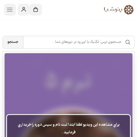
جستجو
براي مشاهده اين ويديو لطفا ابتدا ثبت نام و سپس دوره را خريداري
فرماييد .