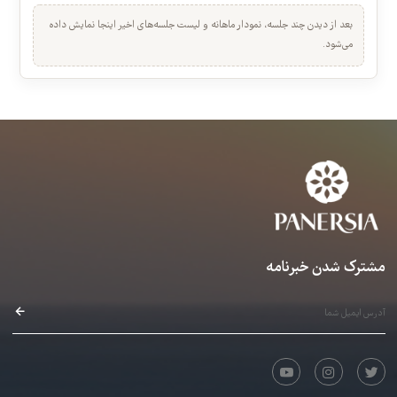
۲۱. تمرین 122، اجرای قطعه ی 34 کتاب آموزشی
عرفان قوی قلب · 00:05:16
خلاصه عملکرد شما
نیازمند خرید
نمای سریع بازدید، تکمیل و کیفیت تجربه جلسات.
۲۲. تمرین 123، اجرای قطعه ی 35 کتاب آموزشی
بعد از دیدن چند جلسه، نمودار ماهانه و لیست جلسه‌های اخیر اینجا نمایش داده
عرفان قوی قلب · 00:04:46
می‌شود.
نیازمند خرید