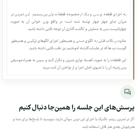
توضیحات و نکات آموزشی این جلسه
۸. گرم کردن و حرکات اصلاحی جلسه ی 2
ذاکر حسینوند · 00:08:51
نیازمند خرید
۹. گرم کردن و حرکات اصلاحی جلسه ی 3
به اجرای قطعه ی سی و یک از مجموعه قطعات پلی پن رسیدیم. این تمرین در
ذاکر حسینوند · 00:09:22
میزان نمای چهار چهار نوشته شده است؛ در واقع وزن خوانی آن به صورت
رایگان
چهارتاییست پس به شمارش و انگشت گذاری آن توجه بالایی داشته باشید.
علاوه بر نکات قبلی به الگوی دستی و همینطور اجرای الگوهای ترکیبی و همینطور
۱۰. گرم کردن و تنفس به همراه ساز
عرفان قوی قلب · 00:02:26
گوست نت ها که در جلسات گذشته آموختیم نیز دقت بالایی داشته باشید.
رایگان
این قطعات را به صورت آهسته نوازی تمرین و تکرار کنید و سپس به همراه موسیقی
پس زمینه آن را با تمپوی اصلی اجرا و از نواختن آن لذت ببرید.
۱۱. درس 76، 77 و 78، اجرای سینگل استروک و آکسان ( تاکید
) در هنگدرام
عرفان قوی قلب، ایمان شبخیز · 00:03:13
ورود لازم است
۱۲. درس 79، 80، 81، 82، 83، و 84، اجرای دابل استروک و
رسش‌های این جلسه را همین‌جا دنبال کنیم
پارادیدل استروک در هنگدرام