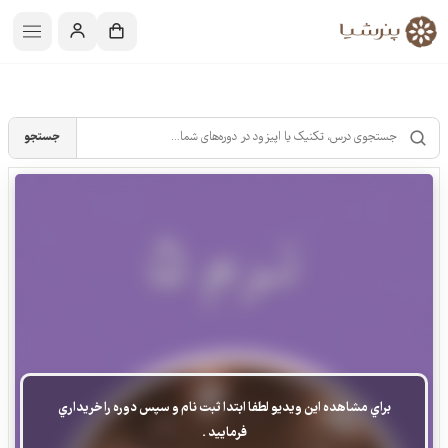
جستجو
براي مشاهده اين ويديو لطفا ابتدا ثبت نام و سپس دوره را خريداري
فرماييد .