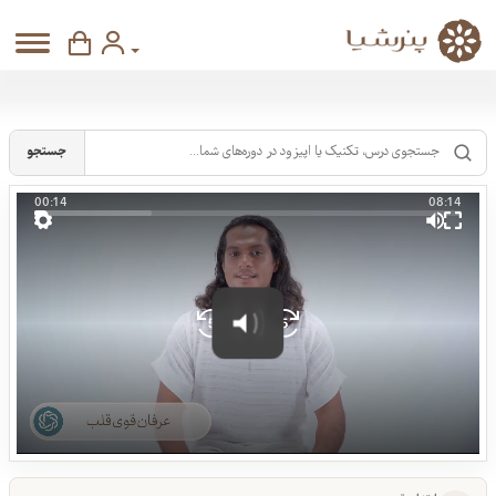
جستجو
00:15
08:14