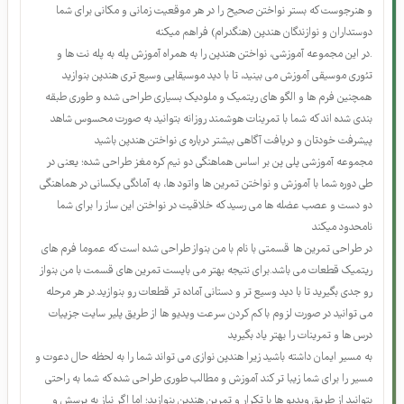
پلی پن، یک مجموعه ی آموزشی جامع و کسب مهارت به صورت آکادمیک بین مدرس
و هنرجوست که بستر نواختن صحیح را در هر موقعیت زمانی و مکانی برای شما
دوستداران و نوازندگان هندپن (هنگدرام) فراهم میکنه
.در این مجموعه آموزشی، نواختن هندپن را به همراه آموزش پله به پله نت ها و
تئوری موسیقی آموزش می بینید، تا با دید موسیقایی وسیع تری هندپن بنوازید
همچنین فرم ها و الگو های ریتمیک و ملودیک بسیاری طراحی شده و طوری طبقه
بندی شده اند که شما با تمرینات هوشمند روزانه بتوانید به صورت محسوس شاهد
پیشرفت خودتان و دریافت آگاهی بیشتر درباره ی نواختن هندپن باشید
مجموعه آموزشی پلی پن بر اساس هماهنگی دو نیم کره مغز طراحی شده؛ یعنی در
طی دوره شما با آموزش و نواختن تمرین ها واتود ها، به آمادگی یکسانی در هماهنگی
دو دست و عصب عضله ها می رسید که خلاقیت در نواختن این ساز را برای شما
نامحدود میکند
در طراحی تمرین ها قسمتی با نام با من بنواز طراحی شده است که عموما فرم های
ریتمیک قطعات می باشد.برای نتیجه بهتر می بایست تمرین های قسمت با من بنواز
رو جدی بگیرید تا با دید وسیع تر و دستانی آماده تر قطعات رو بنوازید.در هر مرحله
می توانید در صورت لزوم با کم کردن سرعت ویدیو ها از طریق پلیر سایت جزییات
درس ها و تمرینات را بهتر یاد بگیرید