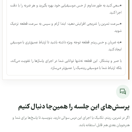
یکنواختی اجرا کنید.
چند نکته کلیدی:
•سعی کنید به طور مداوم از حس موسیقیایی خود بهره بگیرید و هر ضربه را با دقت
اجرا کنید.
•سرعت تمرین را تدریجی افزایش دهید؛ ابتدا آرام و سپس به سرعت قطعه نزدیک
شوید.
•به ضربان و حس ریتم قطعه توجه ویژه داشته باشید تا ارتباط عمیق‌تری با موسیقی
ایجاد کنید.
جلسات مشترک
با صبر و پشتکار، این قطعه نه‌تنها توانایی شما در اجرای پاساژها را تقویت می‌کند،
۱. معرفی دوره.
بلکه ارتباط شما با موسیقی ریتمیک را عمیق‌تر می‌سازد.
عرفان قوی قلب، امیرعلی رحمانی، ایمان شبخیز، آرش طارمی و کیناز
کیا · 00:03:53
رایگان
۲. معرفی اسکیل‌ها برای تمرین و اجرای قطعات
عرفان قوی قلب · 00:03:03