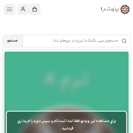
جستجو
براي مشاهده اين ويديو لطفا ابتدا ثبت نام و سپس دوره را خريداري
فرماييد .