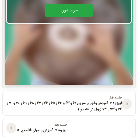
خريد دوره
جلسه قبل
اپیزود ۷: آموزش و اجرای تمرین ۶۲ و ۶۳ و ۶۴ و ۶۵ و ۶۶ و ۶۷ و ۶۸ و ۶۹ و ۷۰ و ۷۱ و
۷۲ و ۷۳ و ۷۴ (رول در هندپن)
جلسه بعد