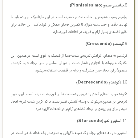
پیانیسیمو به معنی صدای بسیار ضعیف است و در این داینامیک نوازنده باید با
حساسیت زیاد و کمترین میزان فشار روی سطح ساز صدا تولید کند. پیانیسیمو در
هندپن برای بخش‌های بسیار آرام و با حس لطافت به کار می‌رود.
8.
پیانیسی‌سیمو (Pianississimo)
پیانیسی‌سیمو شدیدترین حالت صدای ضعیف است. در این داینامیک، نوازنده باید با
نهایت دقت و حساسیت بنوازد تا کمترین صدای ممکن را تولید کند. این حالت برای
خلق فضاهای بسیار آرام و ظریف در قطعات کاربرد دارد.
9.
کرشندو
(Crescendo)
کرشندو به معنای افزایش تدریجی شدت صدا از ضعیف به قوی است. در هندپن، این
تکنیک می‌تواند با افزایش فشار دست و میزان تماس با ساز ایجاد شود. کرشندو
معمولاً برای ایجاد حس پیشرفت و درام در قطعات استفاده می‌شود.
10.
دکرشندو (Decrescendo)
دکرشندو به معنای کاهش تدریجی شدت صدا از قوی به ضعیف است. این تغییر
تدریجی در هندپن می‌تواند به‌وسیله کاهش فشار دست یا کم کردن شدت ضربه ایجاد