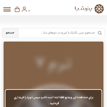
جستجو
براي مشاهده اين ويديو لطفا ابتدا ثبت نام و سپس دوره را خريداري
فرماييد .