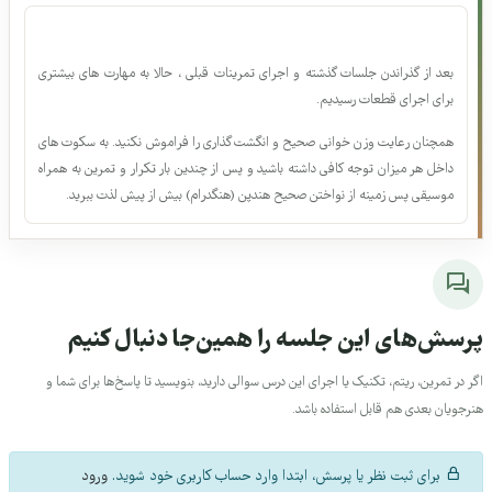
ذاکر حسینوند · 00:08:51
توضیحات و نکات آموزشی این جلسه
نیازمند خرید
۹. گرم کردن و حرکات اصلاحی جلسه ی 3
ذاکر حسینوند · 00:09:22
بعد از گذراندن جلسات گذشته و اجرای تمرینات قبلی ، حالا به مهارت های بیشتری
نیازمند خرید
برای اجرای قطعات رسیدیم.
۱۰. گرم کردن و تنفس به همراه ساز
همچنان رعایت وزن خوانی صحیح و انگشت گذاری را فراموش نکنید. به سکوت های
عرفان قوی قلب · 00:02:26
داخل هر میزان توجه کافی داشته باشید و پس از چندین بار تکرار و تمرین به همراه
رایگان
موسیقی پس زمینه از نواختن صحیح هندپن (هنگدرام) بیش از پیش لذت ببرید.
جلسات ترم چهارم
۱۱. درس 76، 77 و 78، اجرای سینگل استروک و آکسان ( تاکید
) در هنگدرام
عرفان قوی قلب، ایمان شبخیز · 00:03:13
رسش‌های این جلسه را همین‌جا دنبال کنیم
ورود لازم است
ر در تمرین، ریتم، تکنیک یا اجرای این درس سوالی دارید، بنویسید تا پاسخ‌ها برای شما و
۱۲. درس 79، 80، 81، 82، 83، و 84، اجرای دابل استروک و