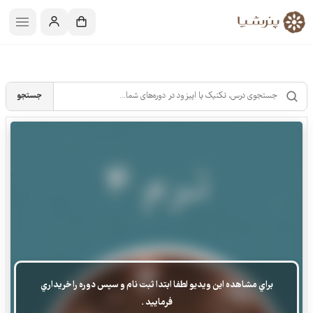
جستجو
براي مشاهده اين ويديو لطفا ابتدا ثبت نام و سپس دوره را خريداري
فرماييد .