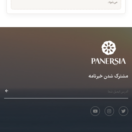
خلاصه عملکرد شما
۲۰. درس 111 و قطعه ی 23 کتاب آموزشی، آموزش شولدر و
اجرای قطعه ی دوران با الگوی متفاوت
نمای سریع بازدید، تکمیل و کیفیت تجربه جلسات.
عرفان قوی قلب · 00:02:10
ورود لازم است
بعد از دیدن چند جلسه، نمودار ماهانه و لیست جلسه‌های اخیر اینجا نمایش داده
می‌شود.
۲۱. جلسه ی 17 تئوری موسیقی و درس 112، آموزش تکنیک
فلاژوله و اجرای قطعه ی 24 کتاب آموزشی
امیرعلی رحمانی، آرش طارمی · 00:07:38
نیازمند خرید
۲۲. تمرین 113 و قطعه ی 25 کتاب آموزشی، آموزش و اجرای
ضد ضرب در هنگدرام
ایمان شبخیز · 00:03:27
نیازمند خرید