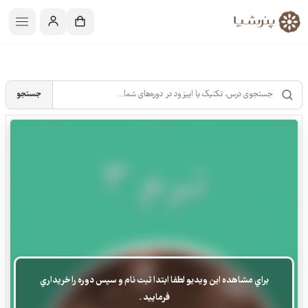
جستجو
براي مشاهده اين ويديو لطفا ابتدا ثبت نام و سپس دوره را خريداري
فرماييد .